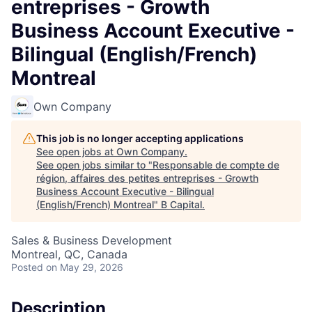
entreprises - Growth
Business Account Executive -
Bilingual (English/French)
Montreal
Own Company
This job is no longer accepting applications
See open jobs at
Own Company
.
See open jobs similar to "
Responsable de compte de
région, affaires des petites entreprises - Growth
Business Account Executive - Bilingual
(English/French) Montreal
"
B Capital
.
Sales & Business Development
Montreal, QC, Canada
Posted
on May 29, 2026
Description