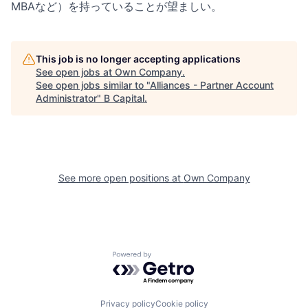
MBAなど）を持っていることが望ましい。
This job is no longer accepting applications
See open jobs at
Own Company
.
See open jobs similar to "
Alliances - Partner Account
Administrator
"
B Capital
.
See more open positions at
Own Company
Powered by Getro.com
Privacy policy
Cookie policy