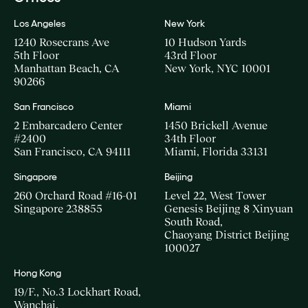
Los Angeles
New York
1240 Rosecrans Ave
10 Hudson Yards
5th Floor
43rd Floor
Manhattan Beach, CA
New York, NYC 10001
90266
San Francisco
Miami
2 Embarcadero Center
1450 Brickell Avenue
#2400
34th Floor
San Francisco, CA 94111
Miami, Florida 33131
Singapore
Beijing
260 Orchard Road #16-01
Level 22, West Tower
Singapore 238855
Genesis Beijing 8 Xinyuan
South Road,
Chaoyang District Beijing
100027
Hong Kong
19/F., No.3 Lockhart Road,
Wanchai,