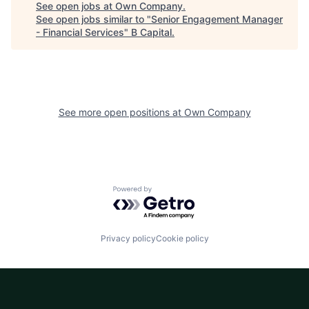
See open jobs at
Own Company
.
See open jobs similar to "
Senior Engagement Manager
- Financial Services
"
B Capital
.
See more open positions at
Own Company
Powered by Getro.com
Privacy policy
Cookie policy