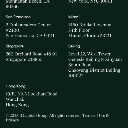
Manhattan Beach, CA
New York, NYC 10001
90266
San Francisco
Miami
2 Embarcadero Center
1450 Brickell Avenue
#2400
34th Floor
San Francisco, CA 94111
Miami, Florida 33131
Singapore
Beijing
260 Orchard Road #16-01
Level 22, West Tower
Singapore 238855
Genesis Beijing 8 Xinyuan
South Road,
Chaoyang District Beijing
100027
Hong Kong
19/F., No.3 Lockhart Road,
Wanchai,
Hong Kong
© 2023 B Capital Group. All rights reserved
Terms of Use &
Privacy