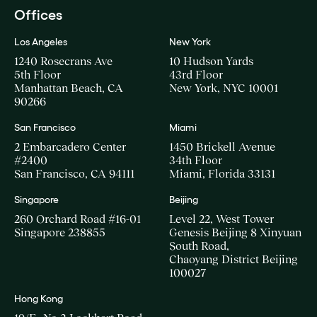
Offices
Los Angeles
New York
1240 Rosecrans Ave
10 Hudson Yards
5th Floor
43rd Floor
Manhattan Beach, CA
New York, NYC 10001
90266
San Francisco
Miami
2 Embarcadero Center
1450 Brickell Avenue
#2400
34th Floor
San Francisco, CA 94111
Miami, Florida 33131
Singapore
Beijing
260 Orchard Road #16-01
Level 22, West Tower
Singapore 238855
Genesis Beijing 8 Xinyuan
South Road,
Chaoyang District Beijing
100027
Hong Kong