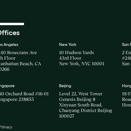
ffices
os Angeles
New York
San 
240 Rosecrans Ave
10 Hudson Yards
2 E
th Floor
43rd Floor
#24
anhattan Beach, CA
New York, NYC 10001
San 
0266
ingapore
Beijing
Hong
60 Orchard Road #16-01
Level 22, West Tower
19/F
ingapore 238855
Genesis Beijing 8
Road
Xinyuan South Road,
Hon
Chaoyang District Beijing
100027
Privacy