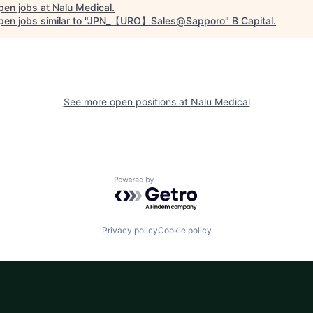
pen jobs at
Nalu Medical
.
en jobs similar to "
JPN_【URO】Sales@Sapporo
"
B Capital
.
See more open positions at
Nalu Medical
Powered by Getro.com
Privacy policy
Cookie policy