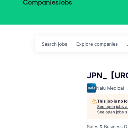
Companies
Jobs
Search
jobs
Explore
companies
JPN_【UR
Nalu Medical
This job is no 
See open jobs a
See open jobs sim
Sales & Business 