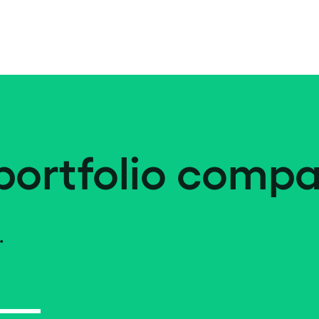
portfolio compa
.