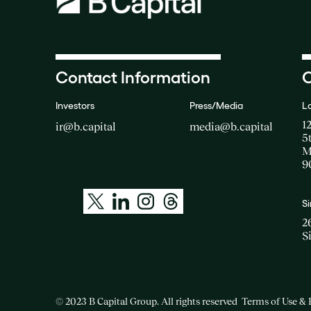
Contact Information
O
Investors
Press/Media
L
1
ir@b.capital
media@b.capital
5
M
9
S
2
S
© 2023 B Capital Group. All rights reserved
Terms of Use & 