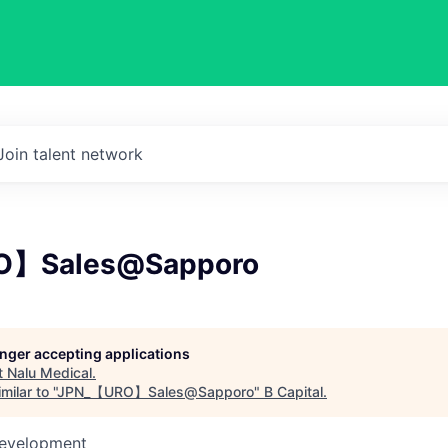
Join talent network
O】Sales@Sapporo
longer accepting applications
t
Nalu Medical
.
ilar to "
JPN_【URO】Sales@Sapporo
"
B Capital
.
Development