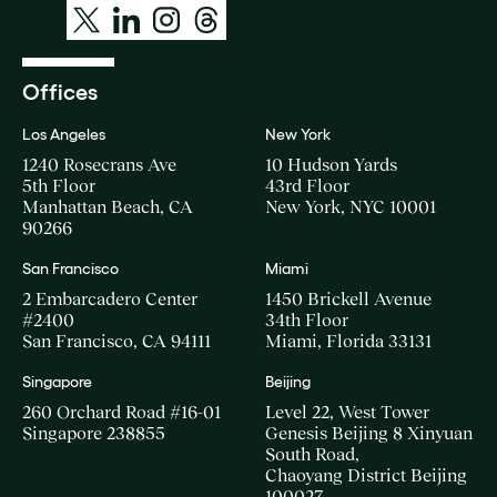
Offices
Los Angeles
New York
1240 Rosecrans Ave
10 Hudson Yards
5th Floor
43rd Floor
Manhattan Beach, CA
New York, NYC 10001
90266
San Francisco
Miami
2 Embarcadero Center
1450 Brickell Avenue
#2400
34th Floor
San Francisco, CA 94111
Miami, Florida 33131
Singapore
Beijing
260 Orchard Road #16-01
Level 22, West Tower
Singapore 238855
Genesis Beijing 8 Xinyuan
South Road,
Chaoyang District Beijing
100027