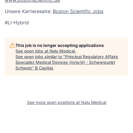
www.bostonscientific.de
Unsere Karriereseite:
Boston Scientific Jobs
#LI-Hybrid
This job is no longer accepting applications
See open jobs at
Nalu Medical
.
See open jobs similar to "
Principal Regulatory Affairs
Specialist Medical Devices (m/w/d) - Schwerpunkt
Schweiz
"
B Capital
.
See more open positions at
Nalu Medical