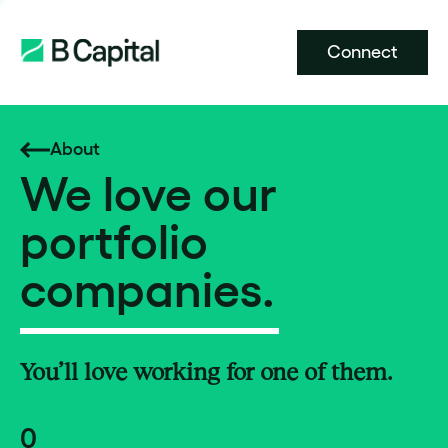
Connect
About
We love our
portfolio
companies.
You’ll love working for one of them.
0