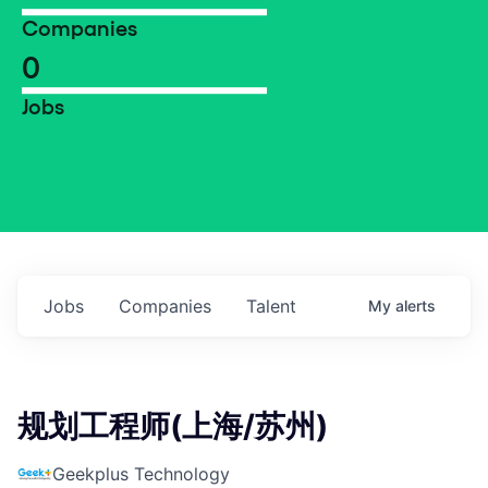
Companies
0
Jobs
Jobs
Companies
Talent
My
alerts
规划工程师(上海/苏州)
Geekplus Technology