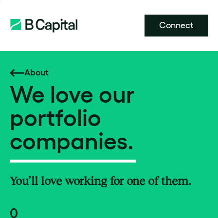
Connect
About
We love our
portfolio
companies.
You’ll love working for one of them.
0