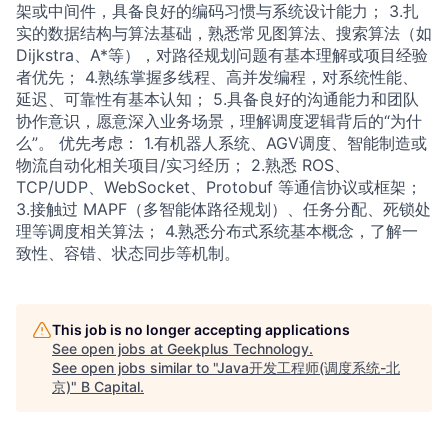
架或中间件，具备良好的编码习惯与系统设计能力； 3.扎
实的数据结构与算法基础，熟悉常见图算法、搜索算法（如
Dijkstra、A*等），对路径规划问题有基本理解或项目经验
者优先； 4.熟练掌握多线程、高并发编程，对系统性能、
延迟、可靠性有基本认知； 5.具备良好的沟通能力和团队
协作意识，愿意深入业务场景，理解调度逻辑背后的“为什
么”。 优先考虑： 1.有机器人系统、AGV调度、智能制造或
物流自动化相关项目/实习经历； 2.熟悉 ROS、
TCP/UDP、WebSocket、Protobuf 等通信协议或框架；
3.接触过 MAPF（多智能体路径规划）、任务分配、死锁处
理等调度相关算法； 4.熟悉分布式系统基本概念，了解一
致性、容错、状态同步等机制。
This job is no longer accepting applications
See open jobs at
Geekplus Technology
.
See open jobs similar to "
Java开发工程师(调度系统-北
京)
"
B Capital
.