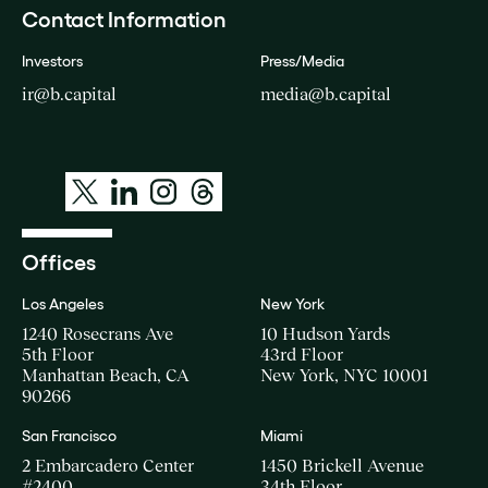
Contact Information
Investors
Press/Media
ir@b.capital
media@b.capital
Offices
Los Angeles
New York
1240 Rosecrans Ave
10 Hudson Yards
5th Floor
43rd Floor
Manhattan Beach, CA
New York, NYC 10001
90266
San Francisco
Miami
2 Embarcadero Center
1450 Brickell Avenue
#2400
34th Floor