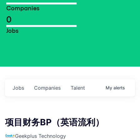
Companies
0
Jobs
Jobs
Companies
Talent
My
alerts
项目财务BP（英语流利）
Geekplus Technology