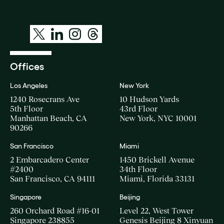
Offices
Los Angeles
New York
1240 Rosecrans Ave
10 Hudson Yards
5th Floor
43rd Floor
Manhattan Beach, CA
New York, NYC 10001
90266
San Francisco
Miami
2 Embarcadero Center
1450 Brickell Avenue
#2400
34th Floor
San Francisco, CA 94111
Miami, Florida 33131
Singapore
Beijing
260 Orchard Road #16-01
Level 22, West Tower
Singapore 238855
Genesis Beijing 8 Xinyuan