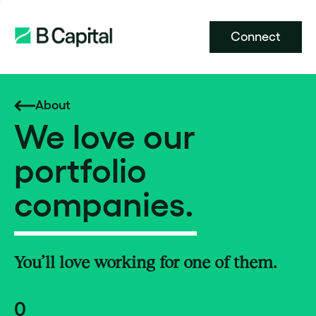
Connect
About
We love our
portfolio
companies.
You’ll love working for one of them.
0